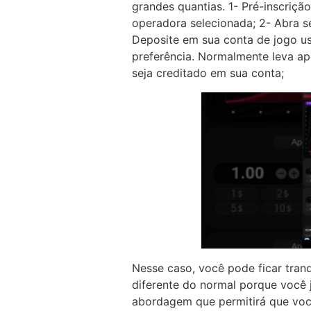
grandes quantias. 1- Pré-inscriçã
operadora selecionada; 2- Abra se
Deposite em sua conta de jogo 
preferência. Normalmente leva ap
seja creditado em sua conta;
Nesse caso, você pode ficar tra
diferente do normal porque você j
abordagem que permitirá que você