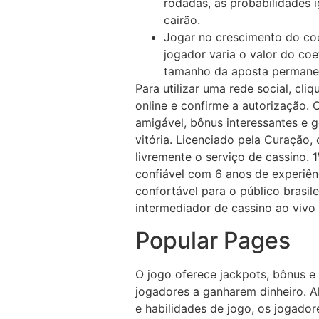
rodadas, as probabilidades i
cairão.
Jogar no crescimento do coe
jogador varia o valor do co
tamanho da aposta permanec
Para utilizar uma rede social, cl
online e confirme a autorização. 
amigável, bônus interessantes e 
vitória. Licenciado pela Curação,
livremente o serviço de cassino. 
confiável com 6 anos de experiên
confortável para o público brasile
intermediador de cassino ao vivo
Popular Pages
O jogo oferece jackpots, bônus 
jogadores a ganharem dinheiro. A
e habilidades de jogo, os jogad