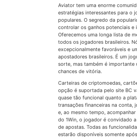
Aviator tem uma enorme comunidad
estratégias interessantes para o
populares. O segredo da popular
controlar os ganhos potenciais e 
Oferecemos uma longa lista de m
todos os jogadores brasileiros. 
excepcionalmente favoráveis e um
apostadores brasileiros. É um jog
sorte, mas também é importante 
chances de vitória.
Carteiras de criptomoedas, cartõe
opção é suportada pelo site BC 
quase tão funcional quanto a plat
transações financeiras na conta, 
e, ao mesmo tempo, acompanhar o
do 1Win, o jogador é convidado a 
de apostas. Todas as funcionalid
estarão disponíveis somente após 