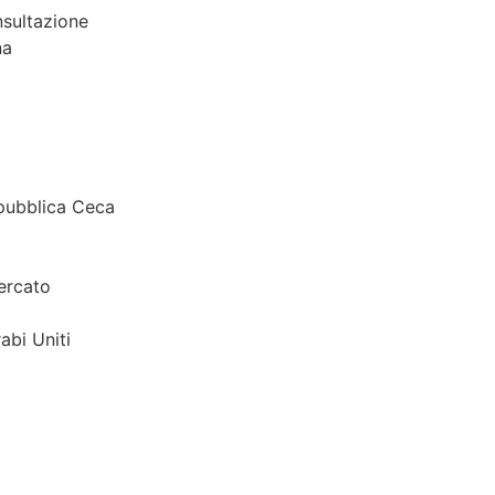
sultazione
na
pubblica Ceca
ercato
abi Uniti