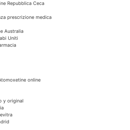
ine Repubblica Ceca
za prescrizione medica
a
e Australia
abi Uniti
farmacia
 Atomoxetine online
o y original
ia
evitra
drid