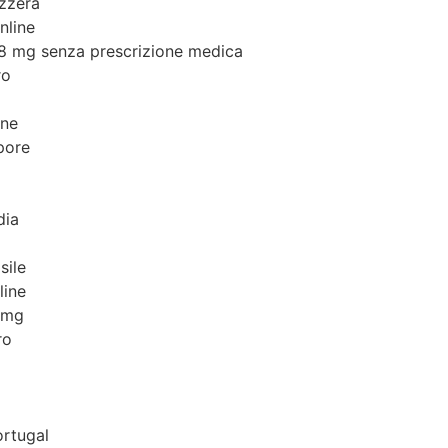
zzera
nline
8 mg senza prescrizione medica
ro
ine
pore
dia
sile
line
8 mg
ro
ortugal