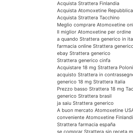
Acquista Strattera Finlandia
Acquista Atomoxetine Repubblic
Acquista Strattera Tacchino
Meglio comprare Atomoxetine onl
Il miglior Atomoxetine per ordine
a quando Strattera generico in ita
farmacia online Strattera generic
ebay Strattera generico
Strattera generico cinfa
Acquistare 18 mg Strattera Polon
acquisto Strattera in contrassegn
generico 18 mg Strattera Italia
Prezzo basso Strattera 18 mg Ta
generico Strattera brasil
ja saiu Strattera generico
A buon mercato Atomoxetine US
conveniente Atomoxetine Finland
Strattera farmacia españa
se comprar Strattera sin receta 