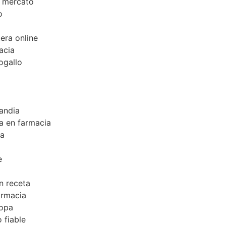
n mercato
o
era online
acia
ogallo
landia
a en farmacia
ia
e
n receta
armacia
ropa
 fiable