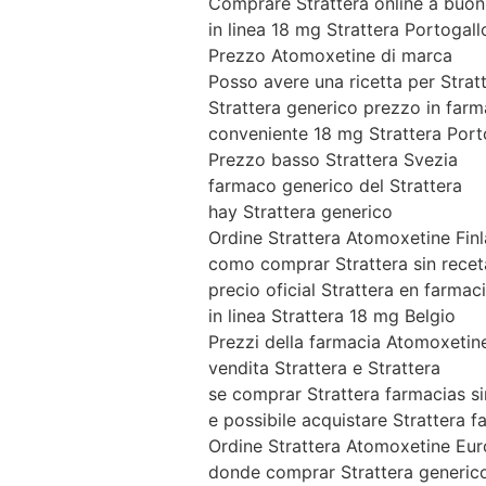
Comprare Strattera online a buo
in linea 18 mg Strattera Portogall
Prezzo Atomoxetine di marca
Posso avere una ricetta per Stratt
Strattera generico prezzo in farm
conveniente 18 mg Strattera Port
Prezzo basso Strattera Svezia
farmaco generico del Strattera
hay Strattera generico
Ordine Strattera Atomoxetine Fin
como comprar Strattera sin recet
precio oficial Strattera en farmac
in linea Strattera 18 mg Belgio
Prezzi della farmacia Atomoxetin
vendita Strattera e Strattera
se comprar Strattera farmacias si
e possibile acquistare Strattera f
Ordine Strattera Atomoxetine Eu
donde comprar Strattera generico