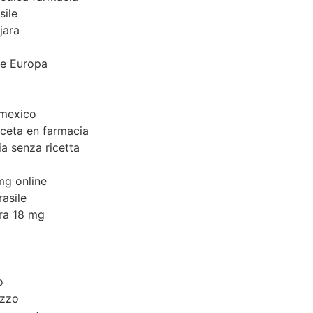
sile
jara
ne Europa
 mexico
eceta en farmacia
a senza ricetta
 mg online
asile
ra 18 mg
a
o
ezzo