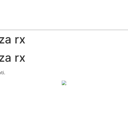
za rx
za rx
ti.