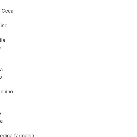
a Ceca
ine
lia
o
ia
o
cchino
A
ia
medica farmacia