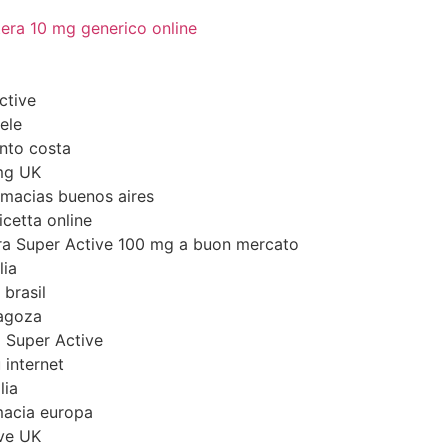
tera 10 mg generico online
ctive
aele
nto costa
 mg UK
rmacias buenos aires
ricetta online
gra Super Active 100 mg a buon mercato
lia
brasil
ragoza
 Super Active
 internet
lia
macia europa
ve UK