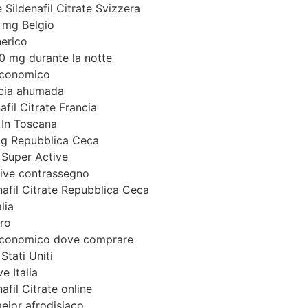
Sildenafil Citrate Svizzera
 mg Belgio
erico
0 mg durante la notte
 economico
acia ahumada
fil Citrate Francia
 In Toscana
mg Repubblica Ceca
Super Active
tive contrassegno
afil Citrate Repubblica Ceca
lia
uro
 economico dove comprare
Stati Uniti
e Italia
afil Citrate online
ejor afrodisiaco