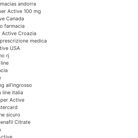
armacias andorra
per Active 100 mg
ive Canada
o farmacia
 Active Croazia
 prescrizione medica
tive USA
o rj
line
acia
e
g all’ingrosso
line italia
per Active
stercard
ne sicuro
enafil Citrate
A
ctive