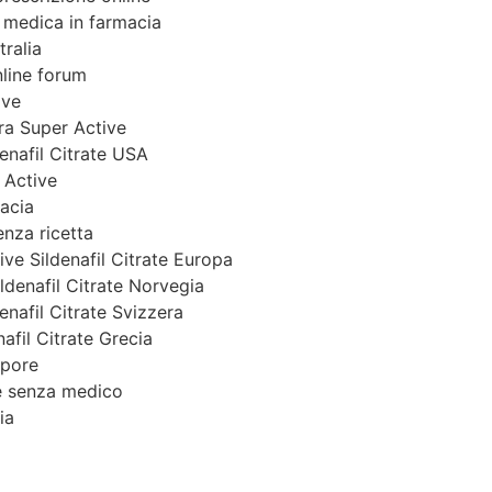
 medica in farmacia
tralia
nline forum
ive
ra Super Active
enafil Citrate USA
 Active
acia
enza ricetta
ve Sildenafil Citrate Europa
ldenafil Citrate Norvegia
enafil Citrate Svizzera
afil Citrate Grecia
apore
te senza medico
ia