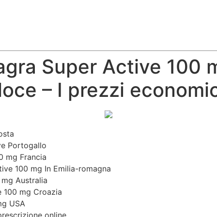
iagra Super Active 100 
oce – I prezzi economic
osta
e Portogallo
00 mg Francia
tive 100 mg In Emilia-romagna
 mg Australia
e 100 mg Croazia
 mg USA
rescrizione online