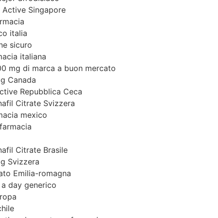
 Active Singapore
armacia
o italia
ne sicuro
acia italiana
100 mg di marca a buon mercato
mg Canada
Active Repubblica Ceca
nafil Citrate Svizzera
rmacia mexico
 farmacia
afil Citrate Brasile
mg Svizzera
ato Emilia-romagna
 a day generico
uropa
hile