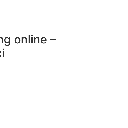
mg online –
i