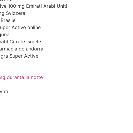
ve 100 mg Emirati Arabi Uniti
mg Svizzera
Brasile
uper Active online
uria
fil Citrate Israele
farmacia de andorra
agra Super Active
mg durante la notte
voti.