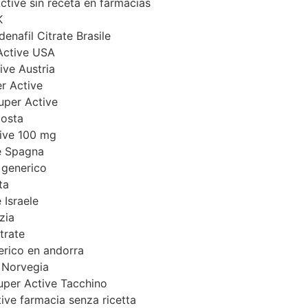
tive sin receta en farmacias
K
denafil Citrate Brasile
Active USA
ve Austria
r Active
uper Active
posta
tive 100 mg
e Spagna
 generico
ta
 Israele
zia
trate
erico en andorra
e Norvegia
per Active Tacchino
ve farmacia senza ricetta